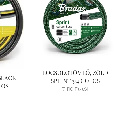
LOCSOLÓTÖMLŐ, ZÖLD
BLACK
SPRINT 3/4 COLOS
LOS
7 110
Ft
-tól