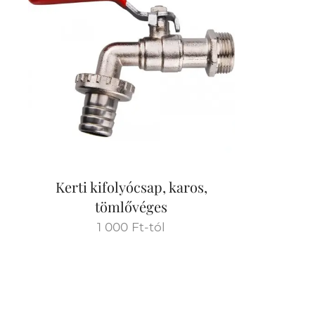
Kerti kifolyócsap, karos,
tömlővéges
1 000
Ft
-tól