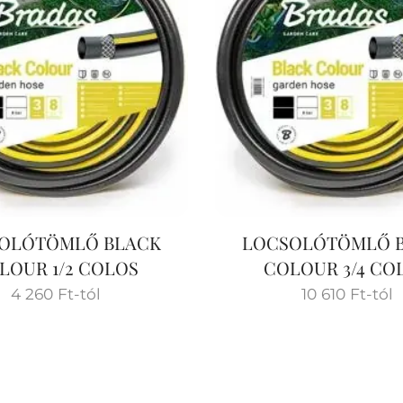
OLÓTÖMLŐ BLACK
LOCSOLÓTÖMLŐ 
LOUR 1/2 COLOS
COLOUR 3/4 CO
4 260
Ft
-tól
10 610
Ft
-tól