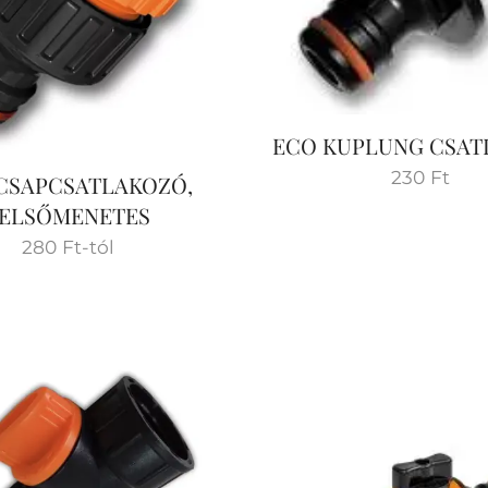
ECO KUPLUNG CSAT
230
Ft
CSAPCSATLAKOZÓ,
ELSŐMENETES
280
Ft
-tól