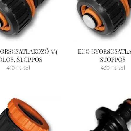
ORSCSATLAKOZÓ 3/4
ECO GYORSCSATL
OLOS, STOPPOS
STOPPOS
410
Ft
-tól
430
Ft
-tól