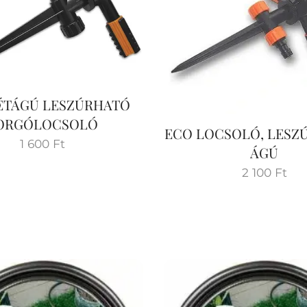
ÉTÁGÚ LESZÚRHATÓ
ORGÓLOCSOLÓ
ECO LOCSOLÓ, LESZ
1 600
Ft
ÁGÚ
2 100
Ft