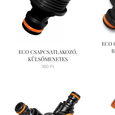
ECO 
B
ECO CSAPCSATLAKOZÓ,
KÜLSŐMENETES
160
Ft