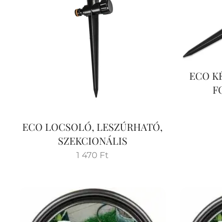
ECO K
F
ECO LOCSOLÓ, LESZÚRHATÓ,
SZEKCIONÁLIS
1 470
Ft