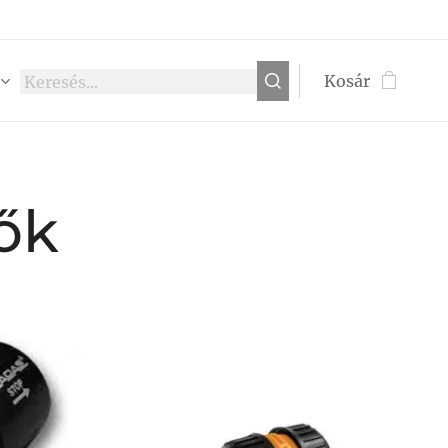
Kosár
ők