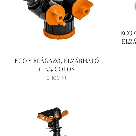
ECO 
ELZÁ
ECO Y ELÁGAZÓ, ELZÁRHATÓ
1- 3/4 COLOS
2 100
Ft