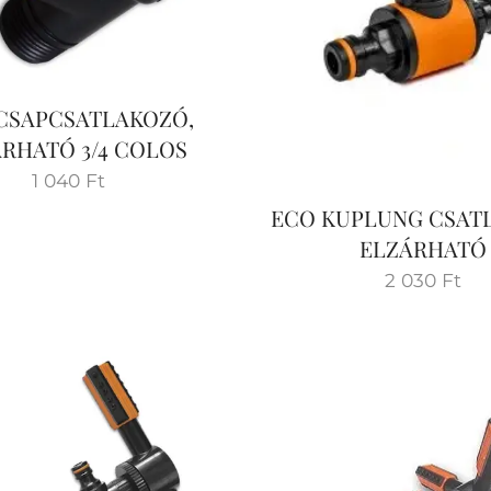
CSAPCSATLAKOZÓ,
RHATÓ 3/4 COLOS
1 040
Ft
ECO KUPLUNG CSAT
ELZÁRHATÓ
2 030
Ft