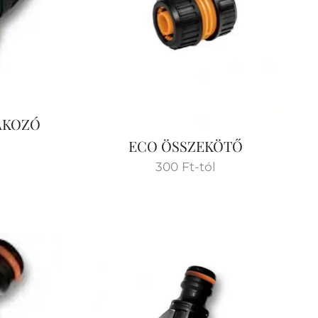
AKOZÓ
ECO ÖSSZEKÖTŐ
300
Ft
-tól