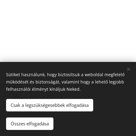
Sütiket használunk, hogy biztosítsuk a weboldal megfelelő
működését és biztonságát, valamint hogy a lehető legjobb
felhasználói élményt kínáljuk Neked.
Csak a legszükségesebbek elfogadása
© 2026 Nagyfólia Kft. Minden jog fenntartva
Összes elfogadása
Sütik