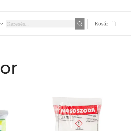
Kosár
or