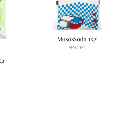
Mosószóda 1kg
940
Ft
Kg