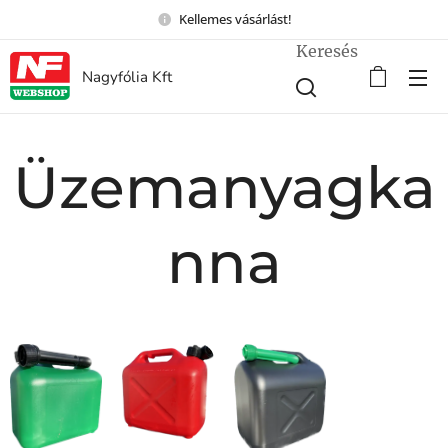
Kellemes vásárlást!
Keresés
Nagyfólia Kft
Üzemanyagka
nna