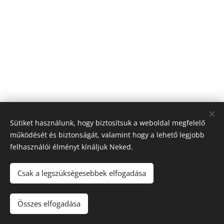
Sütiket használunk, hogy biztosítsuk a weboldal megfelelő
működését és biztonságát, valamint hogy a lehető legjobb
felhasználói élményt kínáljuk Neked.
Csak a legszükségesebbek elfogadása
© 2026 Nagyfólia Kft. Minden jog fenntartva
Összes elfogadása
Sütik