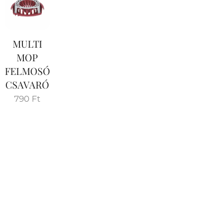
MULTI
MOP
FELMOSÓVÖDÖR
CSAVARÓ
790
Ft