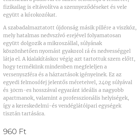
fizikailag is eltávolítva a szennyeződéseket és vele
együtt a kórokozókat.
A szabadalmaztatott újdonság másik pillére a viszkóz,
mely hatalmas nedvszívó erejével folyamatosan
együtt dolgozik a mikroszállal, súlyának
köszönhetően nyomást gyakorol rá és nedvességgel
látja el. A kialakításkor végig azt tartottuk szem előtt,
hogy termékünk mindenben megfeleljen a
versenyszféra és a háztartások igényeinek. Ez az
egyedi felmosófej jelentős méreteivel, 240g súlyával
és 30cm-es hosszával egyaránt ideális a nagyobb
apartmanok, valamint a professzionális helyiségek,
így a kereskedelmi-és vendéglátóipari egységek
tisztán tartására.
960
Ft