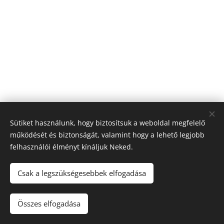
Sütiket használunk, hogy biztosítsuk a weboldal megfelelő
működését és biztonságát, valamint hogy a lehető legjobb
felhasználói élményt kínáljuk Neked.
© 2026 Nagyfólia Kft. Minden jog fenntartva
Sütik
Csak a legszükségesebbek elfogadása
Összes elfogadása
Kosárba