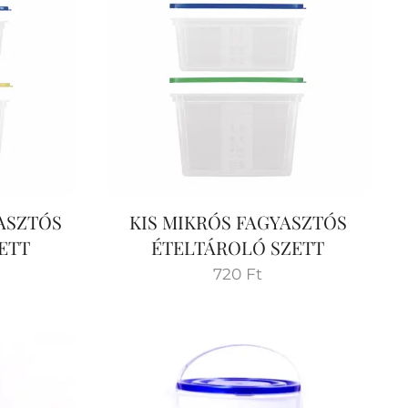
ASZTÓS
KIS MIKRÓS FAGYASZTÓS
ETT
ÉTELTÁROLÓ SZETT
720
Ft