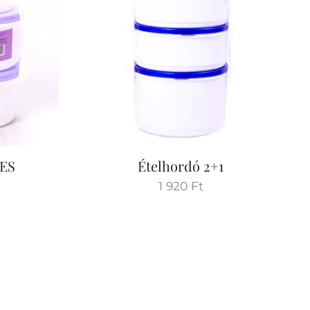
ES
Ételhordó 2+1
1 920
Ft