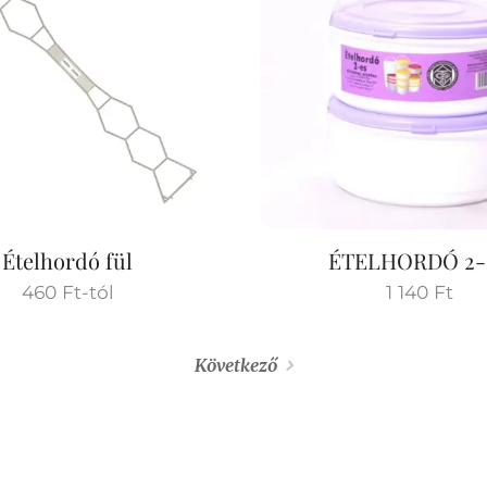
Ételhordó fül
ÉTELHORDÓ 2-
460
Ft
-tól
1 140
Ft
Következő