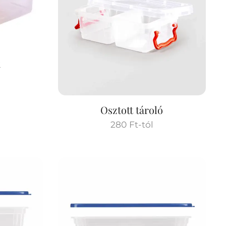
k
Osztott tároló
280
Ft
-tól