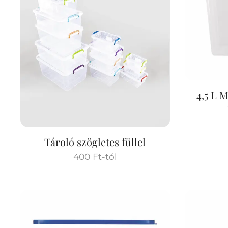
4,5 L
Tároló szögletes füllel
400
Ft
-tól