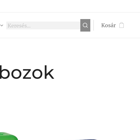
Kosár
dobozok