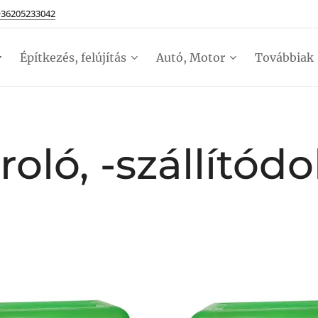
+36205233042
Építkezés, felújítás
Autó, Motor
Továbbiak
roló, -szállító