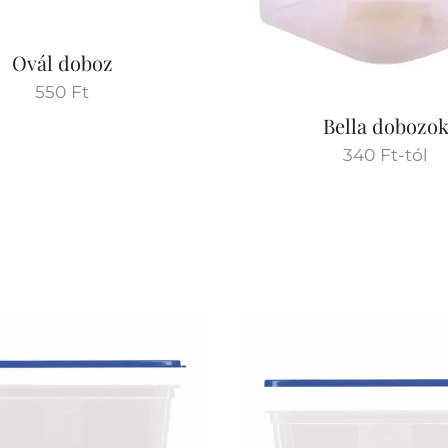
Ovál doboz
550
Ft
Bella dobozo
340
Ft
-tól