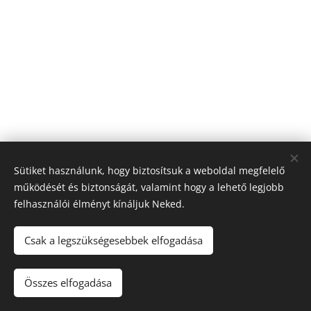
Sütiket használunk, hogy biztosítsuk a weboldal megfelelő
működését és biztonságát, valamint hogy a lehető legjobb
felhasználói élményt kínáljuk Neked.
© 2026 Nagyfólia Kft. Minden jog fenntartva
Sütik
Csak a legszükségesebbek elfogadása
Összes elfogadása
Kosárba