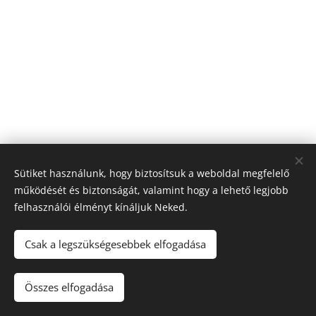
Sütiket használunk, hogy biztosítsuk a weboldal megfelelő
működését és biztonságát, valamint hogy a lehető legjobb
felhasználói élményt kínáljuk Neked.
© 2026 Nagyfólia Kft. Minden jog fenntartva
Sütik
Csak a legszükségesebbek elfogadása
Összes elfogadása
Kosárba