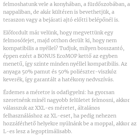
felmoshatunk vele a konyhában, a fürdőszobában, a
nappaliban, de akár kültéren is bevethetjük, a
teraszon vagy a bejárati ajtó előtti belépőnél is.
Előfordult már velünk, hogy megvettünk egy
felmosófejet, majd otthon derült ki, hogy nem
kompatibilis a nyéllel? Tudjuk, milyen bosszantó,
éppen ezért a BONUS EcoMOP kettő az egyben
menetű, így szinte minden nyéllel kompatibilis. Az
anyaga 50% pamut és 50% poliészter-viszkóz
keverék, így garantált a hatékony nedvszívás.
Érdemes a méretre is odafigyelni: ha gyorsan
szeretnénk minél nagyobb felületet felmosni, akkor
válasszuk az XXL-es méretet, általános
felhasználáshoz az XL-eset, ha pedig nehezen
hozzáférhető helyekre nyúlnánk be a moppal, akkor az
L-es lesz a legoptimálisabb.