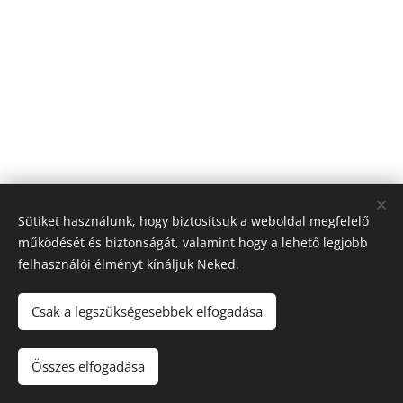
Sütiket használunk, hogy biztosítsuk a weboldal megfelelő
működését és biztonságát, valamint hogy a lehető legjobb
felhasználói élményt kínáljuk Neked.
© 2026 Nagyfólia Kft. Minden jog fenntartva
Sütik
Csak a legszükségesebbek elfogadása
Összes elfogadása
Kosárba