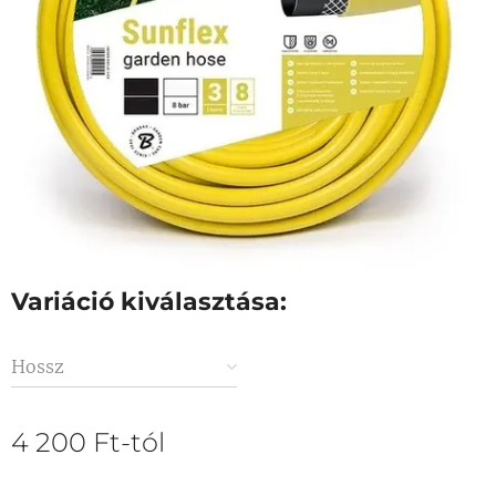
Variáció kiválasztása:
Hossz
4 200
Ft
-tól