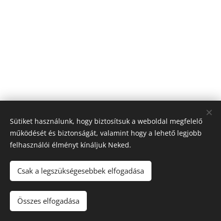
Sütiket használunk, hogy biztosítsuk a weboldal megfelelő
működését és biztonságát, valamint hogy a lehető legjobb
felhasználói élményt kínáljuk Neked.
© 2026 Nagyfólia Kft. Minden jog fenntartva
Sütik
Csak a legszükségesebbek elfogadása
Összes elfogadása
Kosárba