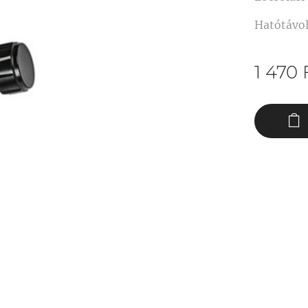
Hatótávol
1 470