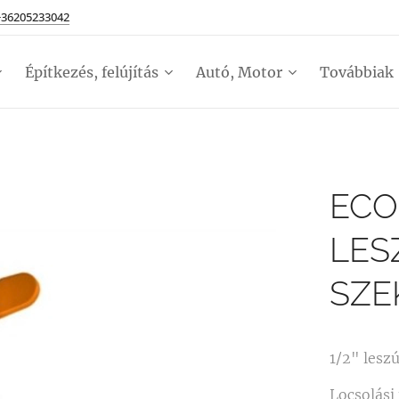
+36205233042
Építkezés, felújítás
Autó, Motor
Továbbiak
ECO
LES
SZE
1/2" lesz
Locsolási