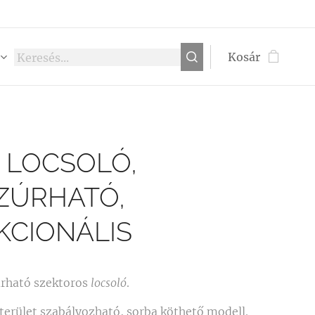
Kosár
 LOCSOLÓ,
ZÚRHATÓ,
KCIONÁLIS
úrható szektoros
locsoló
.
 terület szabályozható, sorba köthető modell.