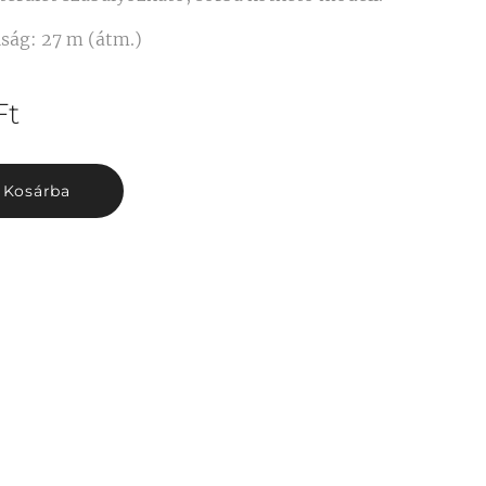
ság: 27 m (átm.)
Ft
Kosárba