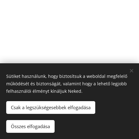
Sütiket használunk, hogy biztosítsuk a weboldal megfelelő
működését és biztonságát, valamint hogy a lehető legjobb
felhasználói élményt kínáljuk Neked.
© 2026 Nagyfólia Kft. Minden jog fenntartva
Sütik
Csak a legszükségesebbek elfogadása
Összes elfogadása
Kosárba