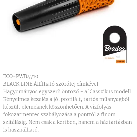
ECO-PWB4710
BLACK LINE Állítható szórófej címkével
Hagyományos egyszerű öntöző - a klasszikus modell.
Kényelmes kezelés a jól profilált, tartós műanyagból
készült elemeknek köszönhetően. A vízfolyás
fokozatmentes szabályozása a ponttól a finom
szitálásig. Nem csak a kertben, hanem a háztartásban
is használható.