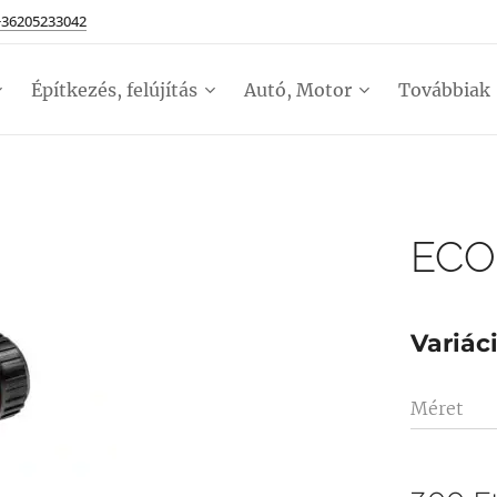
+36205233042
Építkezés, felújítás
Autó, Motor
Továbbiak
ECO
Variác
Méret