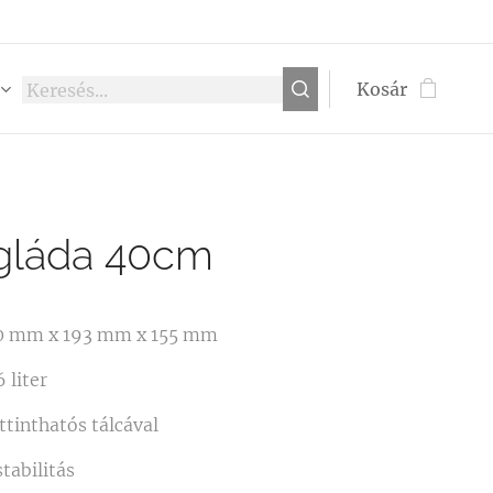
Kosár
ágláda 40cm
0 mm x 193 mm x 155 mm
 liter
ttinthatós tálcával
tabilitás