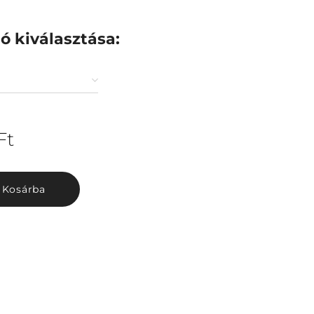
ió kiválasztása:
Ft
Kosárba