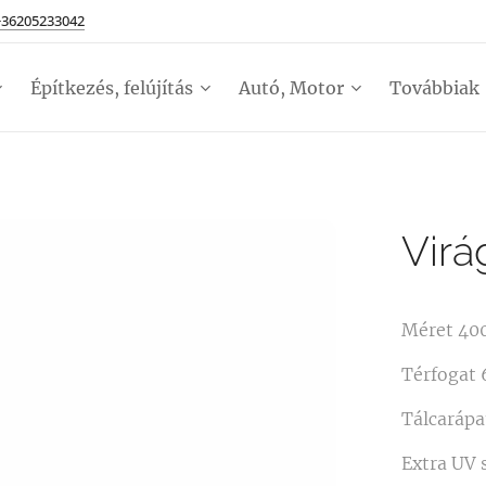
+36205233042
Építkezés, felújítás
Autó, Motor
Továbbiak
Vir
Méret 40
Térfogat 6
Tálcarápa
Extra UV s