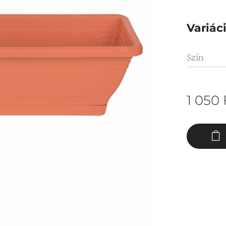
Variác
Szín
1 050