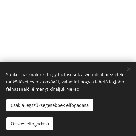
Sütiket használunk, hogy biztosítsuk a weboldal megfelelő
működését és biztonságát, valamint hogy a lehető legjobb
felhasználói élményt kínáljuk Neked.
© 2026 Nagyfólia Kft. Minden jog fenntartva
Sütik
Csak a legszükségesebbek elfogadása
Összes elfogadása
Kosárba