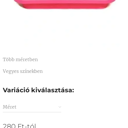
Több méretben
Vegyes színekben
Variáció kiválasztása:
Méret
280
Ft
-tól