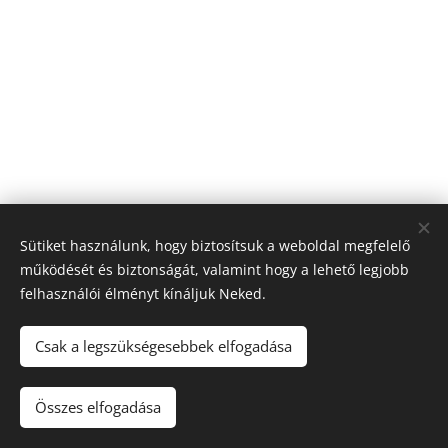
Sütiket használunk, hogy biztosítsuk a weboldal megfelelő
működését és biztonságát, valamint hogy a lehető legjobb
felhasználói élményt kínáljuk Neked.
© 2026 Nagyfólia Kft. Minden jog fenntartva
Sütik
Csak a legszükségesebbek elfogadása
Összes elfogadása
Kosárba