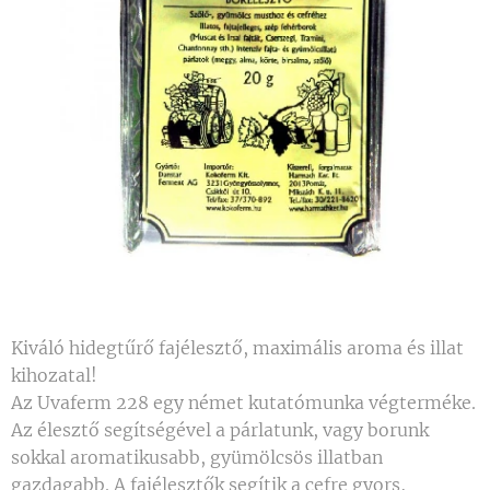
Kiváló hidegtűrő fajélesztő, maximális aroma és illat
kihozatal!
Az Uvaferm 228 egy német kutatómunka végterméke.
Az élesztő segítségével a párlatunk, vagy borunk
sokkal aromatikusabb, gyümölcsös illatban
gazdagabb. A fajélesztők segítik a cefre gyors,