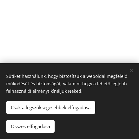
Sütiket használunk, hogy biztosítsuk a weboldal megfelelő
működését és biztonságát, valamint hogy a lehető legjobb
felhasználói élményt kínáljuk Neked.
© 2026 Nagyfólia Kft. Minden jog fenntartva
Sütik
Csak a legszükségesebbek elfogadása
Összes elfogadása
Kosárba