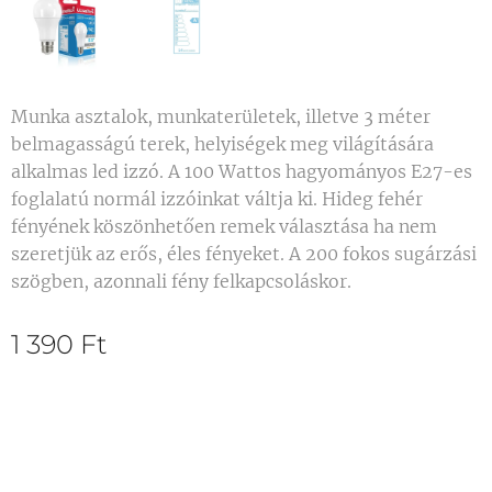
Munka asztalok, munkaterületek, illetve 3 méter
belmagasságú terek, helyiségek meg világítására
alkalmas led izzó. A 100 Wattos hagyományos E27-es
foglalatú normál izzóinkat váltja ki. Hideg fehér
fényének köszönhetően remek választása ha nem
szeretjük az erős, éles fényeket. A 200 fokos sugárzási
szögben, azonnali fény felkapcsoláskor.
1 390
Ft