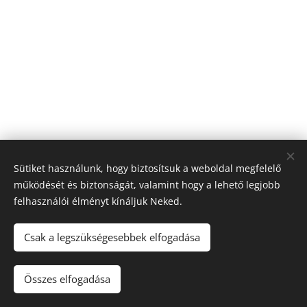
Sütiket használunk, hogy biztosítsuk a weboldal megfelelő
működését és biztonságát, valamint hogy a lehető legjobb
felhasználói élményt kínáljuk Neked.
© 2026 Nagyfólia Kft. Minden jog fenntartva
Sütik
Csak a legszükségesebbek elfogadása
Összes elfogadása
Kosárba