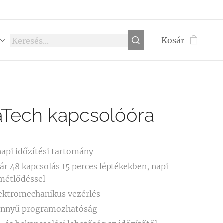
Kosár
aTech kapcsolóóra
napi időzítési tartomány
ár 48 kapcsolás 15 perces léptékekben, napi
métlődéssel
ektromechanikus vezérlés
önnyű programozhatóság