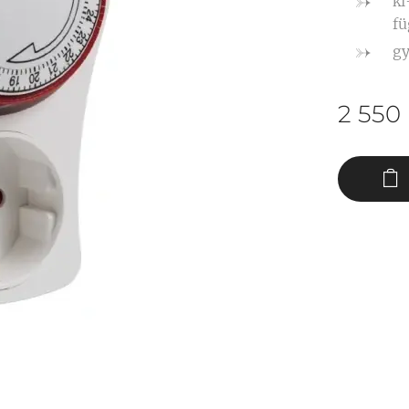
ki
fü
gy
2 550