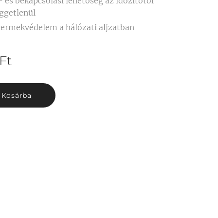
- és bekapcsolási lehetőség az időzítőtől
ggetlenül
ermekvédelem a hálózati aljzatban
Ft
Kosárba