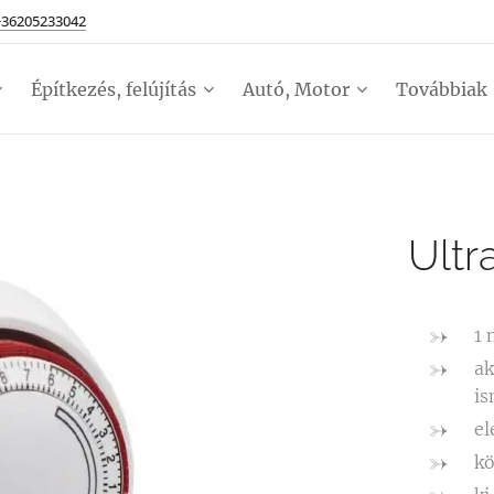
+36205233042
Építkezés, felújítás
Autó, Motor
Továbbiak
Ultr
1 
ak
is
el
k