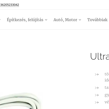
+36205233042
Építkezés, felújítás
Autó, Motor
Továbbiak
Ultr
tö
id
ta
g
vé