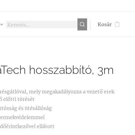
Kosár
aTech hosszabbító, 3m
résgátlóval, mely megakadályozza a vezető erek
ő előtti törését
rtósság és ütésállóság
yermekvédelemmel
dőérintkezővel ellátott