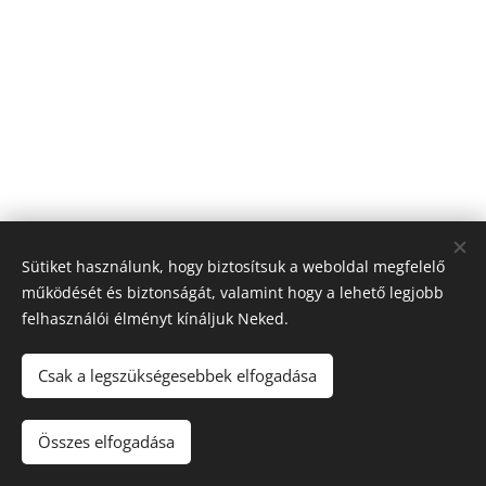
Sütiket használunk, hogy biztosítsuk a weboldal megfelelő
működését és biztonságát, valamint hogy a lehető legjobb
felhasználói élményt kínáljuk Neked.
© 2026 Nagyfólia Kft. Minden jog fenntartva
Sütik
Csak a legszükségesebbek elfogadása
Összes elfogadása
Kosárba