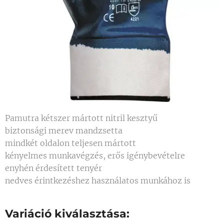
Pamutra kétszer mártott nitril kesztyű
biztonsági merev mandzsetta
mindkét oldalon teljesen mártott
kényelmes munkavégzés, erős igénybevételre
enyhén érdesített tenyér
nedves érintkezéshez használatos munkához is
Variáció kiválasztása: