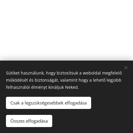
Sütiket használunk, hogy biztosítsuk a weboldal megfelelő
működését és biztonságát, valamint hogy a lehető legjobb
felhasználói élményt kínáljuk Neked.
© 2026 Nagyfólia Kft. Minden jog fenntartva
Sütik
Csak a legszükségesebbek elfogadása
Összes elfogadása
Kosárba