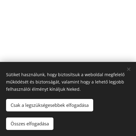
Sütiket használunk, hogy biztosítsuk a weboldal megfelelő
működését és biztonságát, valamint hogy a lehető legjobb
felhasználói élményt kínáljuk Neked.
© 2026 Nagyfólia Kft. Minden jog fenntartva
Sütik
Csak a legszükségesebbek elfogadása
Összes elfogadása
Kosárba