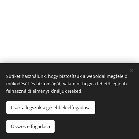
Sütiket használunk, hogy biztosítsuk a weboldal megfelelő
működését és biztonságát, valamint hogy a lehető legjobb
felhasználói élményt kínáljuk Neked.
© 2026 Nagyfólia Kft. Minden jog fenntartva
Sütik
Csak a legszükségesebbek elfogadása
Összes elfogadása
Kosárba