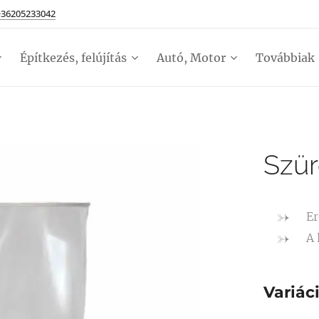
+36205233042
Építkezés, felújítás
Autó, Motor
Továbbiak
Szür
Er
A 
Variác