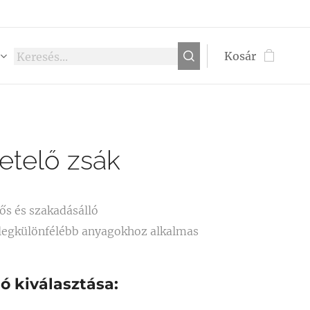
Kosár
etelő zsák
ős és szakadásálló
legkülönfélébb anyagokhoz alkalmas
ió kiválasztása: