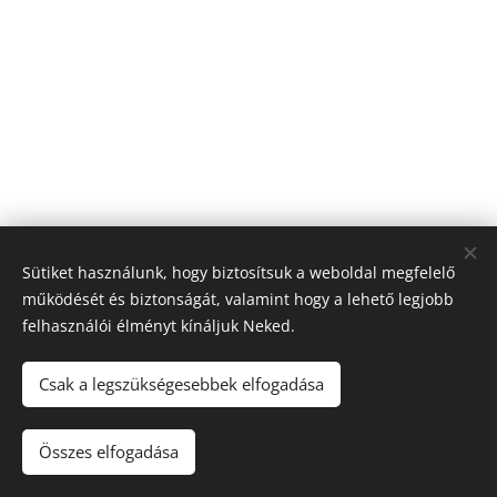
Sütiket használunk, hogy biztosítsuk a weboldal megfelelő
működését és biztonságát, valamint hogy a lehető legjobb
felhasználói élményt kínáljuk Neked.
© 2026 Nagyfólia Kft. Minden jog fenntartva
Sütik
Csak a legszükségesebbek elfogadása
Összes elfogadása
Kosárba