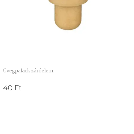
Üvegpalack záróelem.
40
Ft