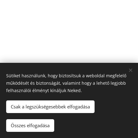
Sütiket használunk, hogy biztosítsuk a weboldal megfelelő
működését és biztonságát, valamint hogy a lehető legjobb
felhasználói élményt kínáljuk Neked.
© 2026 Nagyfólia Kft. Minden jog fenntartva
Sütik
Csak a legszükségesebbek elfogadása
Összes elfogadása
Kosárba