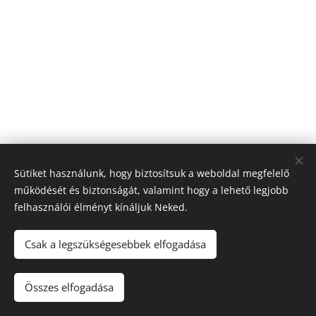
Sütiket használunk, hogy biztosítsuk a weboldal megfelelő
működését és biztonságát, valamint hogy a lehető legjobb
felhasználói élményt kínáljuk Neked.
© 2026 Nagyfólia Kft. Minden jog fenntartva
Sütik
Csak a legszükségesebbek elfogadása
Összes elfogadása
Kosárba