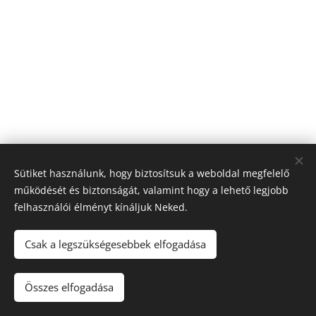
Sütiket használunk, hogy biztosítsuk a weboldal megfelelő
működését és biztonságát, valamint hogy a lehető legjobb
felhasználói élményt kínáljuk Neked.
© 2026 Nagyfólia Kft. Minden jog fenntartva
Sütik
Csak a legszükségesebbek elfogadása
Összes elfogadása
Kosárba