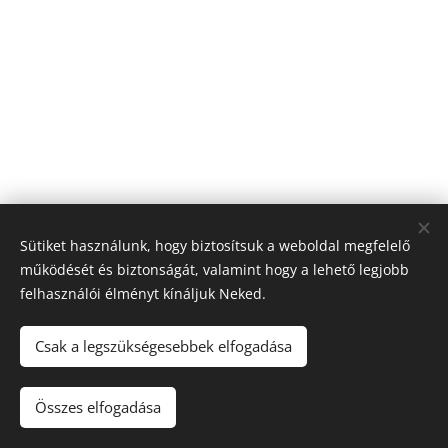
Sütiket használunk, hogy biztosítsuk a weboldal megfelelő
működését és biztonságát, valamint hogy a lehető legjobb
felhasználói élményt kínáljuk Neked.
© 2026 Nagyfólia Kft. Minden jog fenntartva
Sütik
Csak a legszükségesebbek elfogadása
Összes elfogadása
Kosárba