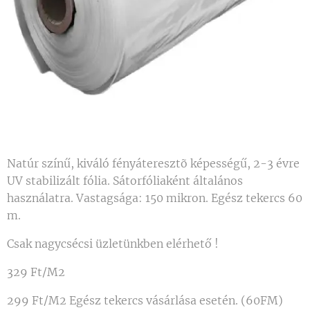
Natúr színű, kiváló fényáteresztõ képességű, 2-3 évre
UV stabilizált fólia. Sátorfóliaként általános
használatra. Vastagsága: 150 mikron. Egész tekercs 60
m.
Csak nagycsécsi üzletünkben elérhető !
329 Ft/M2
299 Ft/M2 Egész tekercs vásárlása esetén. (60FM)