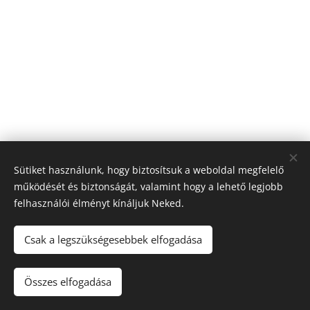
Sütiket használunk, hogy biztosítsuk a weboldal megfelelő
működését és biztonságát, valamint hogy a lehető legjobb
felhasználói élményt kínáljuk Neked.
© 2026 Nagyfólia Kft. Minden jog fenntartva
Sütik
Csak a legszükségesebbek elfogadása
Összes elfogadása
Kosárba