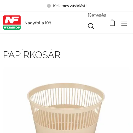
Kellemes vásárlást!
Keresés
Nagyfólia Kft
PAPÍRKOSÁR