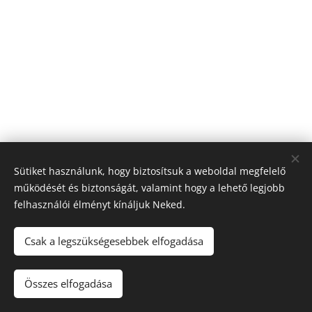
Sütiket használunk, hogy biztosítsuk a weboldal megfelelő
működését és biztonságát, valamint hogy a lehető legjobb
felhasználói élményt kínáljuk Neked.
© 2026 Nagyfólia Kft. Minden jog fenntartva
Sütik
Csak a legszükségesebbek elfogadása
Összes elfogadása
Kosárba