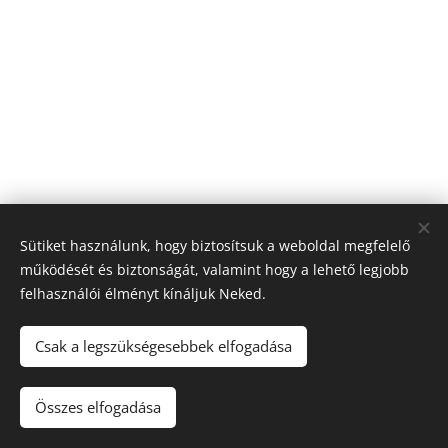
Sütiket használunk, hogy biztosítsuk a weboldal megfelelő
működését és biztonságát, valamint hogy a lehető legjobb
felhasználói élményt kínáljuk Neked.
© 2026 Nagyfólia Kft. Minden jog fenntartva
Sütik
Csak a legszükségesebbek elfogadása
Összes elfogadása
Kosárba