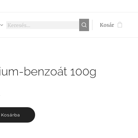
Kosár
rium-benzoát 100g
t
Kosárba