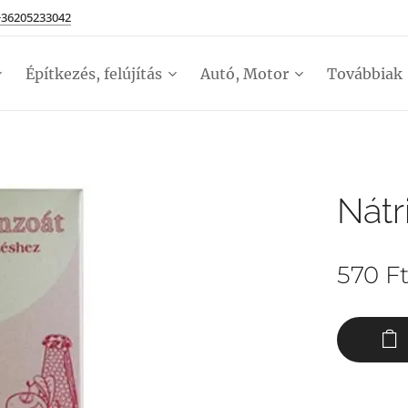
+36205233042
Építkezés, felújítás
Autó, Motor
Továbbiak
Nát
570
F