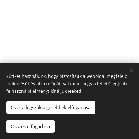
Sütiket használunk, hogy biztosítsuk a weboldal megfelelő
működését és biztonságát, valamint hogy a lehető legjobb
felhasználói élményt kínáljuk Neked.
© 2026 Nagyfólia Kft. Minden jog fenntartva
Sütik
Csak a legszükségesebbek elfogadása
Összes elfogadása
Kosárba