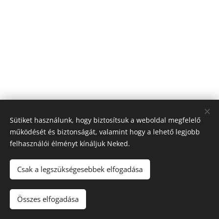
Sütiket használunk, hogy biztosítsuk a weboldal megfelelő
működését és biztonságát, valamint hogy a lehető legjobb
felhasználói élményt kínáljuk Neked.
© 2026 Nagyfólia Kft. Minden jog fenntartva
Sütik
Csak a legszükségesebbek elfogadása
Összes elfogadása
Kosárba