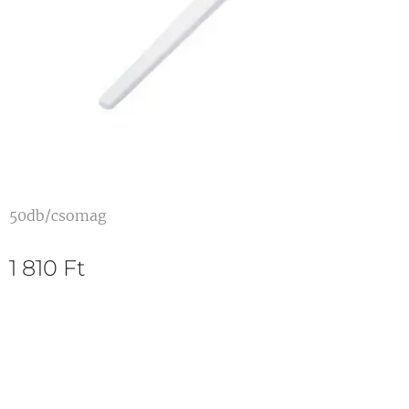
50db/csomag
1 810
Ft