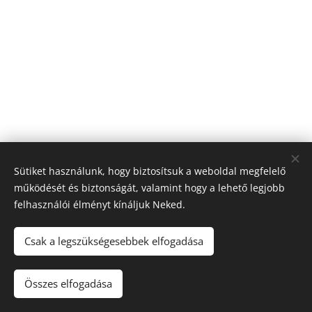
Sütiket használunk, hogy biztosítsuk a weboldal megfelelő
működését és biztonságát, valamint hogy a lehető legjobb
felhasználói élményt kínáljuk Neked.
© 2026 Nagyfólia Kft. Minden jog fenntartva
Sütik
Csak a legszükségesebbek elfogadása
Összes elfogadása
Kosárba