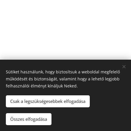
Sütiket használunk, hogy biztosítsuk a weboldal megfelelő
működését és biztonságát, valamint hogy a lehető legjobb
felhasználói élményt kínáljuk Neked.
© 2026 Nagyfólia Kft. Minden jog fenntartva
Sütik
Csak a legszükségesebbek elfogadása
Összes elfogadása
Kosárba