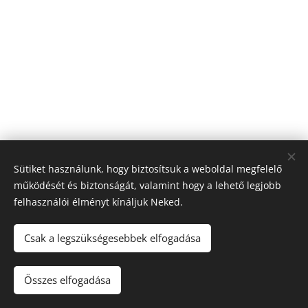
Sütiket használunk, hogy biztosítsuk a weboldal megfelelő
működését és biztonságát, valamint hogy a lehető legjobb
felhasználói élményt kínáljuk Neked.
© 2026 Nagyfólia Kft. Minden jog fenntartva
Sütik
Csak a legszükségesebbek elfogadása
Összes elfogadása
Kosárba