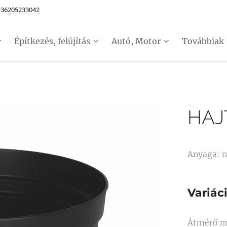
+36205233042
Építkezés, felújítás
Autó, Motor
Továbbiak
HAJ
Anyaga: 
Variác
Átmérő m