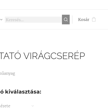
Kosár
TATÓ VIRÁGCSERÉP
műanyag
ió kiválasztása:
érete