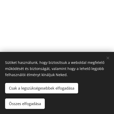
Sütiket használunk, hogy biztosítsuk a weboldal megfelelő
működését és biztonságát, valamint hogy a lehető legjobb
felhasználói élményt kínáljuk Neked.
© 2026 Nagyfólia Kft. Minden jog fenntartva
Sütik
Csak a legszükségesebbek elfogadása
Összes elfogadása
Kosárba