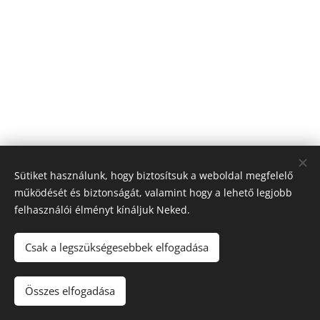
Sütiket használunk, hogy biztosítsuk a weboldal megfelelő
működését és biztonságát, valamint hogy a lehető legjobb
felhasználói élményt kínáljuk Neked.
© 2026 Nagyfólia Kft. Minden jog fenntartva
Sütik
Csak a legszükségesebbek elfogadása
Összes elfogadása
Kosárba