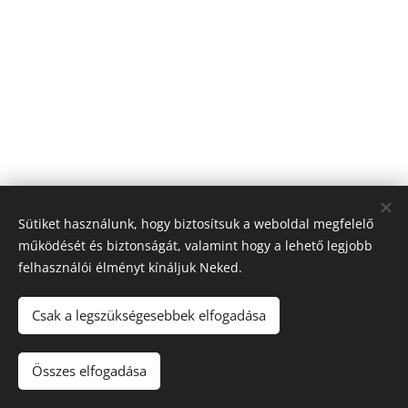
Sütiket használunk, hogy biztosítsuk a weboldal megfelelő
működését és biztonságát, valamint hogy a lehető legjobb
felhasználói élményt kínáljuk Neked.
© 2026 Nagyfólia Kft. Minden jog fenntartva
Sütik
Csak a legszükségesebbek elfogadása
Összes elfogadása
Kosárba