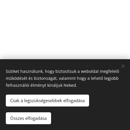
Sütiket használunk, hogy biztosítsuk a weboldal megfelelő
működését és biztonságát, valamint hogy a lehető legjobb
felhasználói élményt kínáljuk Neked.
© 2026 Nagyfólia Kft. Minden jog fenntartva
Sütik
Csak a legszükségesebbek elfogadása
Összes elfogadása
Kosárba