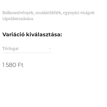
Balkonnövények, muskátlifélék, egynyári virágok
tápoldatozására.
Variáció kiválasztása:
Térfogat
1 580
Ft