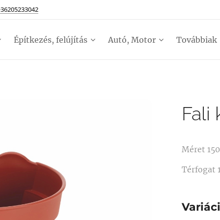
+36205233042
Építkezés, felújítás
Autó, Motor
Továbbiak
Fali
Méret 15
Térfogat 1
Variác