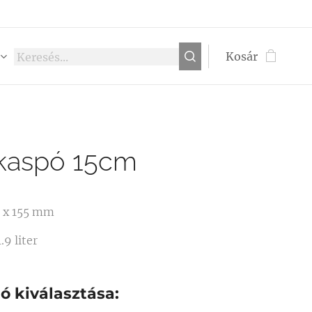
Kosár
 kaspó 15cm
0 x 155 mm
.9 liter
ió kiválasztása: