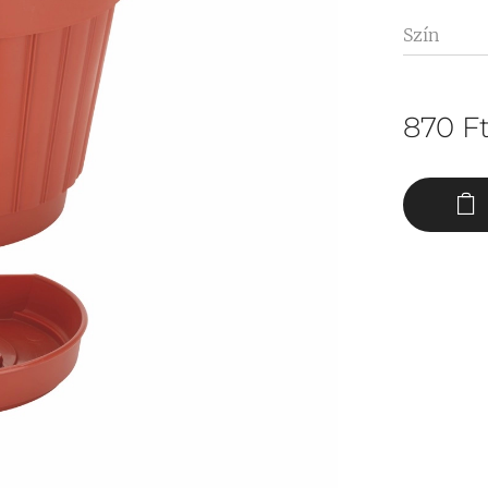
Szín
870
F