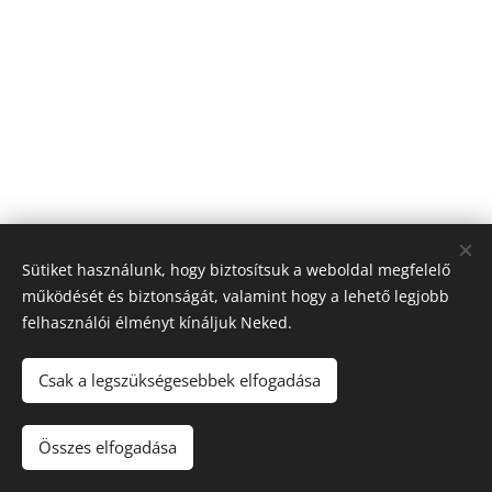
Sütiket használunk, hogy biztosítsuk a weboldal megfelelő
működését és biztonságát, valamint hogy a lehető legjobb
felhasználói élményt kínáljuk Neked.
© 2026 Nagyfólia Kft. Minden jog fenntartva
Sütik
Csak a legszükségesebbek elfogadása
Összes elfogadása
Kosárba