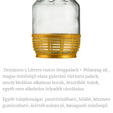
Demizson 5 Literes csatos üvegpalack + Műanyag alj ,
magas minőségű olasz gyártású víztiszta palack,
amely kiválóan alkalmas borok, desztillált italok,
egyéb nem alkoholos folyadék tárolására.
Egyéb tulajdonságai: pasztörizálható, hőálló, könnyen
gravírozható, árérték aránya jó, kimagasló minőségű.