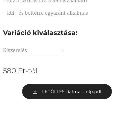
- kézi tisztításhoz is felhasználható
- kül- és beltérre egyaránt alkalmas
Variáció kiválasztása:
Kiszerelés
580
Ft
-tól
LETÖLTÉS dalma..._clp.pdf