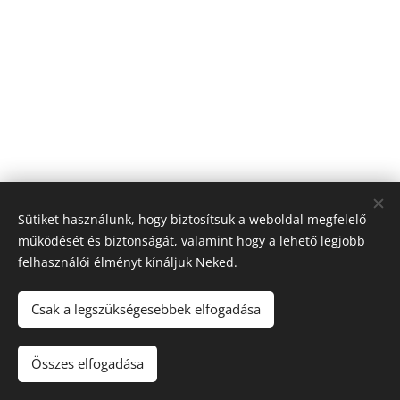
Sütiket használunk, hogy biztosítsuk a weboldal megfelelő
működését és biztonságát, valamint hogy a lehető legjobb
felhasználói élményt kínáljuk Neked.
© 2026 Nagyfólia Kft. Minden jog fenntartva
Sütik
Csak a legszükségesebbek elfogadása
Összes elfogadása
Nincs raktáron